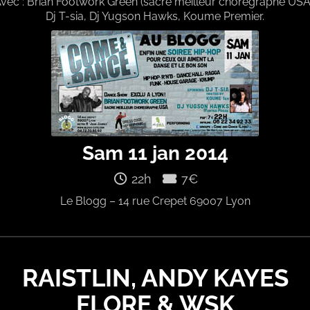
vec : Brian Footwork Green (sacré meilleur chorégraphe USA
Dj T-sia, Dj Yugson Hawks, Koume Premier.
Sam 11 jan 2014
22h
7€
Le Blogg – 14 rue Crepet 69007 Lyon
RAISTLIN, ANDY KAYES
FLORE & WSK