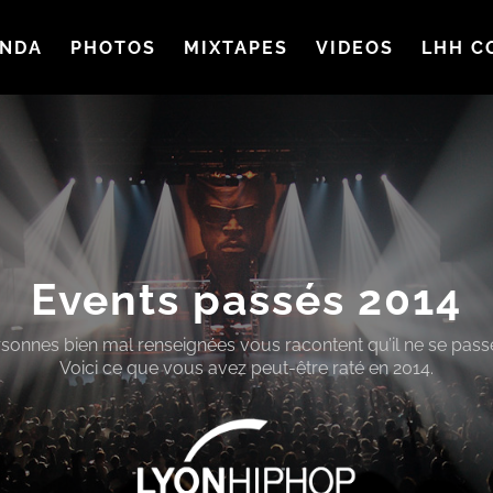
NDA
PHOTOS
MIXTAPES
VIDEOS
LHH C
Events passés 2014
rsonnes bien mal renseignées vous racontent qu’il ne se passe
Voici ce que vous avez peut-être raté en 2014.